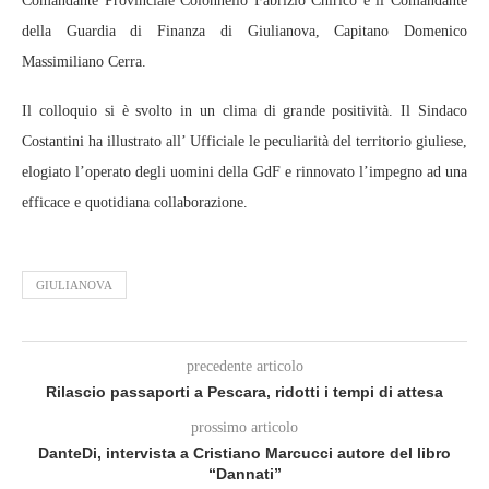
Comandante Provinciale Colonnello Fabrizio Chirico e il Comandante
della Guardia di Finanza di Giulianova, Capitano Domenico
Massimiliano Cerra.
Il colloquio si è svolto in un clima di grande positività. Il Sindaco
Costantini ha illustrato all’ Ufficiale le peculiarità del territorio giuliese,
elogiato l’operato degli uomini della GdF e rinnovato l’impegno ad una
efficace e quotidiana collaborazione.
GIULIANOVA
precedente articolo
Rilascio passaporti a Pescara, ridotti i tempi di attesa
prossimo articolo
DanteDi, intervista a Cristiano Marcucci autore del libro
“Dannati”