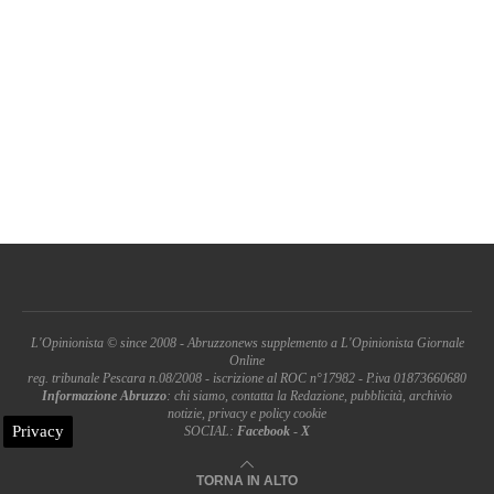
L'Opinionista © since 2008 - Abruzzonews supplemento a L'Opinionista Giornale
Online
reg. tribunale Pescara n.08/2008 - iscrizione al ROC n°17982 - P.iva 01873660680
Informazione Abruzzo
: chi siamo, contatta la Redazione, pubblicità, archivio
notizie, privacy e policy cookie
Privacy
SOCIAL:
Facebook
-
X
TORNA IN ALTO