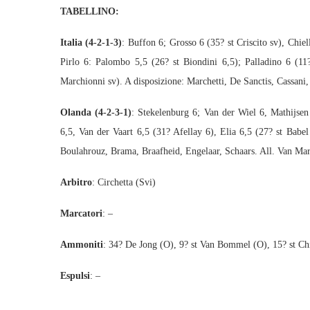
TABELLINO:
Italia (4-2-1-3)
: Buffon 6; Grosso 6 (35? st Criscito sv), Chie
Pirlo 6: Palombo 5,5 (26? st Biondini 6,5); Palladino 6 (11?
Marchionni sv). A disposizione: Marchetti, De Sanctis, Cassani,
Olanda (4-2-3-1)
: Stekelenburg 6; Van der Wiel 6, Mathijse
6,5, Van der Vaart 6,5 (31? Afellay 6), Elia 6,5 (27? st Babel
Boulahrouz, Brama, Braafheid, Engelaar, Schaars. All. Van Ma
Arbitro
: Circhetta (Svi)
Marcatori
: –
Ammoniti
: 34? De Jong (O), 9? st Van Bommel (O), 15? st Chie
Espulsi
: –