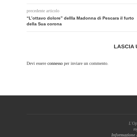
precedente articolo
“L’ottavo dolore” dellla Madonna di Pescara il furto
della Sua corona
LASCIA
Devi essere
connesso
per inviare un commento.
L'Op
re
Informazione 