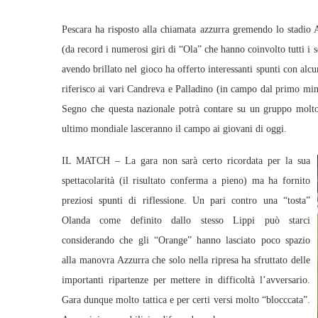
Pescara ha risposto alla chiamata azzurra gremendo lo stadio A
(da record i numerosi giri di “Ola” che hanno coinvolto tutti 
avendo brillato nel gioco ha offerto interessanti spunti con alc
riferisco ai vari Candreva e Palladino (in campo dal primo minu
Segno che questa nazionale potrà contare su un gruppo molto 
ultimo mondiale lasceranno il campo ai giovani di oggi.
IL MATCH – La gara non sarà certo ricordata per la sua
spettacolarità (il risultato conferma a pieno) ma ha fornito
preziosi spunti di riflessione. Un pari contro una “tosta”
Olanda come definito dallo stesso Lippi può starci
considerando che gli “Orange” hanno lasciato poco spazio
alla manovra Azzurra che solo nella ripresa ha sfruttato delle
importanti ripartenze per mettere in difficoltà l’avversario.
Gara dunque molto tattica e per certi versi molto “blocccata”.