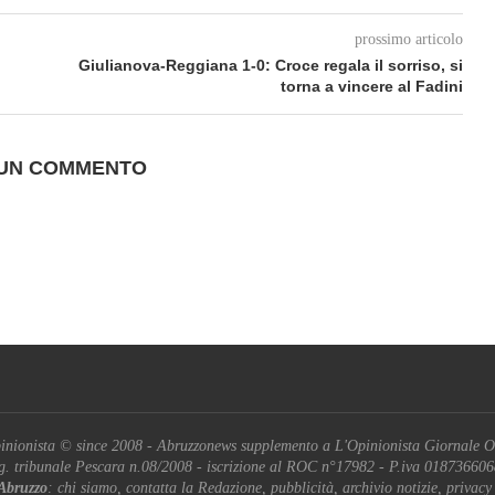
prossimo articolo
Giulianova-Reggiana 1-0: Croce regala il sorriso, si
torna a vincere al Fadini
 UN COMMENTO
inionista © since 2008 - Abruzzonews supplemento a L'Opinionista Giornale O
g. tribunale Pescara n.08/2008 - iscrizione al ROC n°17982 - P.iva 01873660
Abruzzo
: chi siamo, contatta la Redazione, pubblicità, archivio notizie, privacy