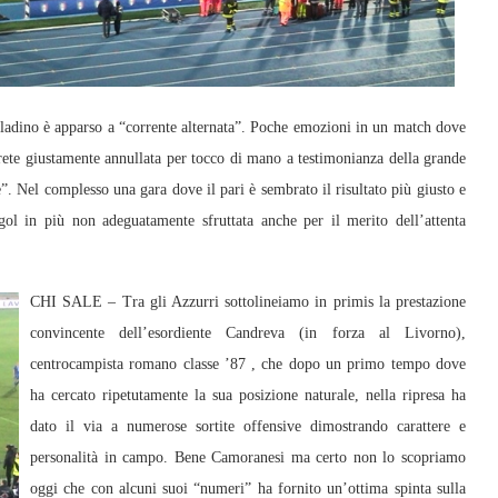
ladino è apparso a “corrente alternata”. Poche emozioni in un match dove
la rete giustamente annullata per tocco di mano a testimonianza della grande
. Nel complesso una gara dove il pari è sembrato il risultato più giusto e
ol in più non adeguatamente sfruttata anche per il merito dell’attenta
CHI SALE – Tra gli Azzurri sottolineiamo in primis la prestazione
convincente dell’esordiente Candreva (in forza al Livorno),
centrocampista romano classe ’87 , che dopo un primo tempo dove
ha cercato ripetutamente la sua posizione naturale, nella ripresa ha
dato il via a numerose sortite offensive dimostrando carattere e
personalità in campo. Bene Camoranesi ma certo non lo scopriamo
oggi che con alcuni suoi “numeri” ha fornito un’ottima spinta sulla