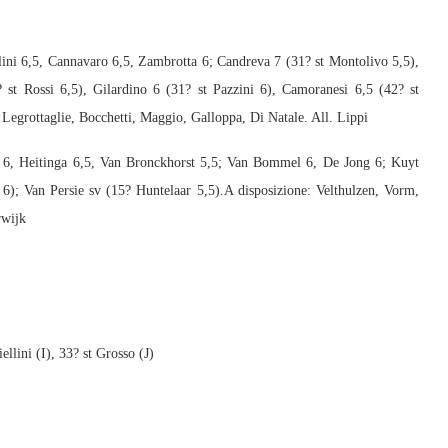
llini 6,5, Cannavaro 6,5, Zambrotta 6; Candreva 7 (31? st Montolivo 5,5),
 st Rossi 6,5), Gilardino 6 (31? st Pazzini 6), Camoranesi 6,5 (42? st
 Legrottaglie, Bocchetti, Maggio, Galloppa, Di Natale. All. Lippi
n 6, Heitinga 6,5, Van Bronckhorst 5,5; Van Bommel 6, De Jong 6; Kuyt
 6); Van Persie sv (15? Huntelaar 5,5).A disposizione: Velthulzen, Vorm,
rwijk
llini (I), 33? st Grosso (J)