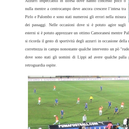
Azzurri impeccabili in difesa dove hanno concesso poco o
nulla mentre a centrocampo deve ancora crescere l’intesa tra
Pirlo e Palombo e sono stati numerosi gli errori nella misura
dei passaggi. Nelle occasioni dove si è potuto agire sugli
esterni si è potuto apprezzare un ottimo Camoranesi mentre Pal
si ricorda il gesto di sportività degli azzurri in occasione del
correttezza in campo nonostante qualche intervento un pò “rude”
dove sono stati gli uomini di Lippi ad avere qualche palla g
retroguardia ospite.