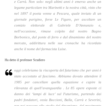
e Carrà. Non solo: negli ultimi anni è emerso anche un
legame particolare tra Marinetti e la nostra città, visto che
nel 1897 il poeta venne a Pescara, quale inviato di un
giornale parigino, forse Le Figaro, per ascoltare un
comizio elettorale di Gabriele D’Annunzio e,
nell’occasione, rimase colpito dal nostro Bagno
Borbonico, dal ponte di ferro e dal dinamismo del nostro
mercato, addirittura nelle sue cronache ha ricordato
anche il nome del farmacista Luise.
Ha detto il professor Scudiero
oggi celebriamo la riscoperta del futurismo che per anni è
stato accostato al fascismo. Abbiamo dovuto attendere il
1985 per cancellare quella equazione e capire la
rilevanza di quell’avanguardia . Le 85 opere esposte ci
danno dei ‘lampi di luce’ sul Futurismo, partendo dai
padri fondatori, ossia Boccioni, Balla, Carrà e Severini,
per poi passare allo studio del dinamismo, del movimento