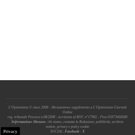
L'Opinionista © since 2008 - Abruzzonews supplemento a L'Opinionista Giornale
Online
reg. tribunale Pescara n.08/2008 - iscrizione al ROC n°17982 - P.iva 01873660680
Informazione Abruzzo
: chi siamo, contatta la Redazione, pubblicità, archivio
notizie, privacy e policy cookie
Privacy
SOCIAL:
Facebook
-
X