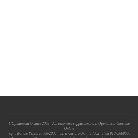
L'Opinionista © since 2008 - Abruzzonews supplemento a L'Opinionista Giornale
Online
reg. tribunale Pescara n.08/2008 - iscrizione al ROC n°17982 - P.iva 01873660680