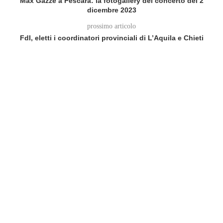
Max Gazzè a Pescara: la fotogallery del concerto del 2
dicembre 2023
prossimo articolo
FdI, eletti i coordinatori provinciali di L’Aquila e Chieti