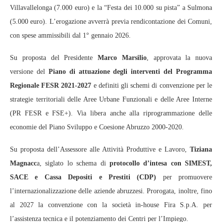
Villavallelonga (7.000 euro) e la “Festa dei 10.000 su pista” a Sulmona
(5.000 euro). L’erogazione avverrà previa rendicontazione dei Comuni,
con spese ammissibili dal 1° gennaio 2026.
Su proposta del Presidente
Marco Marsilio
, approvata la nuova
versione del
Piano di attuazione degli interventi del Programma
Regionale FESR 2021-2027
e definiti gli schemi di convenzione per le
strategie territoriali delle Aree Urbane Funzionali e delle Aree Interne
(PR FESR e FSE+). Via libera anche alla riprogrammazione delle
economie del Piano Sviluppo e Coesione Abruzzo 2000-2020.
Su proposta dell’Assessore alle Attività Produttive e Lavoro,
Tiziana
Magnacc
a, siglato lo schema di
protocollo d’intesa con SIMEST,
SACE e Cassa Depositi e Prestiti (CDP)
per promuovere
l’internazionalizzazione delle aziende abruzzesi. Prorogata, inoltre, fino
al 2027 la convenzione con la società in-house Fira S.p.A. per
l’assistenza tecnica e il potenziamento dei Centri per l’Impiego.