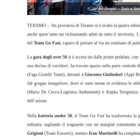
iGiro dei Borghi – Totò a Sa
TERAMO – Im provincia di Teramo si é svolta la quarta edizi
anche quest’anno sta richiamando atleti da tutto il territorio. 
del
Team Go Fast,
capace di portare al via un centinaio di parte
La
gara degli over 50
si è accesa sin dalle prime pedalate, co
una decina di corridori, ha trovato spazio nella parte centrale di 
(Faga Gioielli Team), davanti a
Giacomo Giuliodori
(Appì Bi
dal gruppo inseguitore, dove si sono messe in evidenza le atle
(Mario De Cecco‑Logistica Ambientale) e Kupka Yevgeniya (
dell’azione.
Nella
batteria under 50
, il Team Go Fast ha trasformato la p
solitaria, tagliando il traguardo con un margine consistente
Grigioni
(Team Euronix), mentre
Ivan Martinelli
ha completat