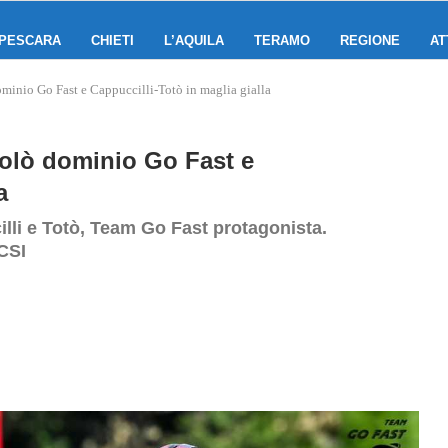
PESCARA
CHIETI
L’AQUILA
TERAMO
REGIONE
AT
minio Go Fast e Cappuccilli‑Totò in maglia gialla
colò dominio Go Fast e
a
illi e Totò, Team Go Fast protagonista.
ACSI