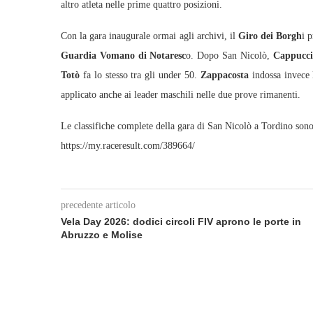
altro atleta nelle prime quattro posizioni.
Con la gara inaugurale ormai agli archivi, il
Giro dei Borgh
i 
Guardia Vomano di Notaresc
o. Dopo San Nicolò,
Cappuccil
Totò
fa lo stesso tra gli under 50.
Zappacosta
indossa invece l
applicato anche ai leader maschili nelle due prove rimanenti.
Le classifiche complete della gara di San Nicolò a Tordino sono d
https://my.raceresult.com/389664/
precedente articolo
Vela Day 2026: dodici circoli FIV aprono le porte in
Abruzzo e Molise