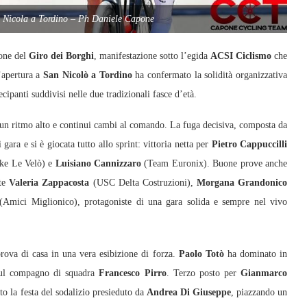
n Nicola a Tordino – Ph Daniele Capone
one del
Giro dei Borghi
, manifestazione sotto l’egida
ACSI Ciclismo
che
L’apertura a
San Nicolò a Tordino
ha confermato la solidità organizzativa
cipanti suddivisi nelle due tradizionali fasce d’età.
n un ritmo alto e continui cambi al comando. La fuga decisiva, composta da
gara e si è giocata tutto allo sprint: vittoria netta per
Pietro Cappuccilli
ke Le Velò) e
Luisiano Cannizzaro
(Team Euronix). Buone prove anche
te
Valeria Zappacosta
(USC Delta Costruzioni),
Morgana Grandonico
Amici Miglionico), protagoniste di una gara solida e sempre nel vivo
rova di casa in una vera esibizione di forza.
Paolo Totò
ha dominato in
 sul compagno di squadra
Francesco Pirro
. Terzo posto per
Gianmarco
o la festa del sodalizio presieduto da
Andrea Di Giuseppe
, piazzando un