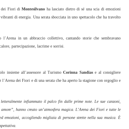
 dei Fiori di
Montesilvano
ha lasciato dietro di sé una scia di emozioni
vibranti di energia. Una serata sbocciata in uno spettacolo che ha travolto
o l’Arena in un abbraccio collettivo, cantando storie che sembravano
alore, partecipazione, lacrime e sorrisi.
acolo insieme all’assessore al Turismo
Corinna Sandias
e al consigliere
r l’Arena dei Fiori e di una serata che ha aperto la stagione con orgoglio e
letteralmente infiammato il palco fin dalle prime note. Le sue canzoni,
 e amore”, hanno creato un’atmosfera magica. L’Arena dei Fiori e tutte le
i ed emozioni, accogliendo migliaia di persone strette nella sua musica. È
spettativa.