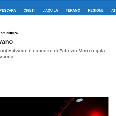
PESCARA
CHIETI
L’AQUILA
TERAMO
REGIONE
AT
ince Abruzzo
lvano
Montesilvano: il concerto di Fabrizio Moro regala
ssione