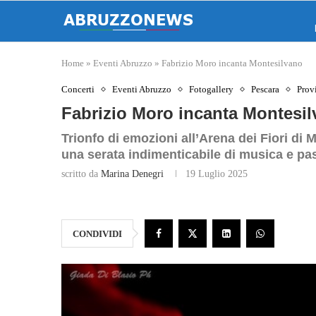
Home
»
Eventi Abruzzo
»
Fabrizio Moro incanta Montesilvano
Concerti
Eventi Abruzzo
Fotogallery
Pescara
Prov
Fabrizio Moro incanta Montesi
Trionfo di emozioni all’Arena dei Fiori di 
una serata indimenticabile di musica e pa
scritto da
Marina Denegri
19 Luglio 2025
CONDIVIDI