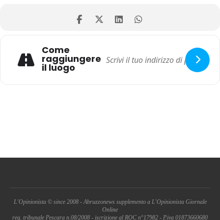
Come
raggiungere
il luogo
L'Opinionista © since 2008 - Abruzzonews supplemento a L'Opinionista Giornale
Online
reg. tribunale Pescara n.08/2008 - iscrizione al ROC n°17982 - P.iva 01873660680