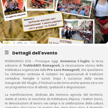
Dettagli dell'evento
ROMAGNOLI (CH) – Prosegue oggi,
domenica 5 luglio
, la terza
edizione di
TrebbiAMO Romagnoli,
la rievocazione storica della
trebbiatura organizzata dalla
Pro Loco Romagnoli
, che quest’anno
ha richiamato centinaia di visitatori tra appassionati di tradizioni
contadine, famiglie e turisti. Dopo il successo della serata
inaugurale del 4 luglio, il Festival rurale torna anche questa sera con
un programma ricco di attività, spettacoli e degustazioni.
La manifestazione, dedicata alla memoria agricola del territorio,
mette al centro le macchine da trebbiatura d’epoca, i trattori storici,
le dimostrazioni di lavoro nei campi e la celebrazione della cultura
contadina abruzzese. Un evento che, anno dopo anno, è diventato