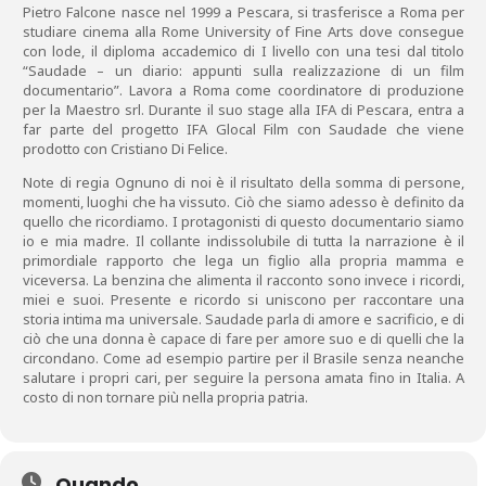
Pietro Falcone nasce nel 1999 a Pescara, si trasferisce a Roma per
studiare cinema alla Rome University of Fine Arts dove consegue
con lode, il diploma accademico di I livello con una tesi dal titolo
“Saudade – un diario: appunti sulla realizzazione di un film
documentario”. Lavora a Roma come coordinatore di produzione
per la Maestro srl. Durante il suo stage alla IFA di Pescara, entra a
far parte del progetto IFA Glocal Film con Saudade che viene
prodotto con Cristiano Di Felice.
Note di regia Ognuno di noi è il risultato della somma di persone,
momenti, luoghi che ha vissuto. Ciò che siamo adesso è definito da
quello che ricordiamo. I protagonisti di questo documentario siamo
io e mia madre. Il collante indissolubile di tutta la narrazione è il
primordiale rapporto che lega un figlio alla propria mamma e
viceversa. La benzina che alimenta il racconto sono invece i ricordi,
miei e suoi. Presente e ricordo si uniscono per raccontare una
storia intima ma universale. Saudade parla di amore e sacrificio, e di
ciò che una donna è capace di fare per amore suo e di quelli che la
circondano. Come ad esempio partire per il Brasile senza neanche
salutare i propri cari, per seguire la persona amata fino in Italia. A
costo di non tornare più nella propria patria.
Quando