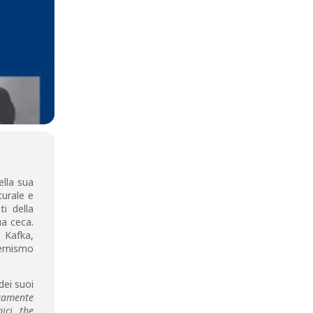
lla sua
turale e
ti della
ua ceca.
z Kafka,
ernismo
dei suoi
camente
ici, the