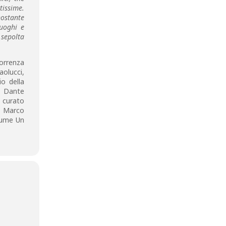
tissime.
nostante
uoghi e
sepolta
correnza
aolucci,
io della
i Dante
 curato
e Marco
olume Un