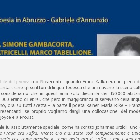
ile del primissimo Novecento, quando Franz Kafka era nel pieno de
ranta erano gli scrittori di lingua tedesca che animavano la scena cul
 consideriamo che in quegli anni solo diecimila dei 450.000 abitan
000 erano gli ebrei, che però in maggioranza si servivano della ling
o, ora su tutti svetta – a parte il poeta Rainer Maria Rilke – Fran
esentanti, se proprio vogliamo dargli una collocazione, del mod
 Joyce e a Proust.
tale fu assolutamente speciale, come ha scritto Johannes Urzidil, uno 
e Praga era Kafka. Niente era mai stato così completamente e tipi
erlo così come accadde ai tempi della vita di Kafka. E noi, i suoi am