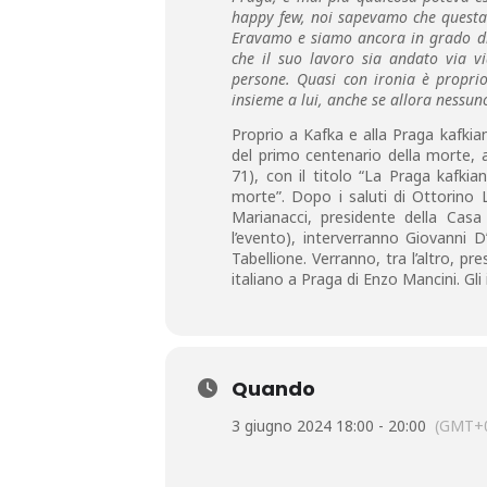
happy few, noi sapevamo che questa 
Eravamo e siamo ancora in grado di 
che il suo lavoro sia andato via v
persone. Quasi con ironia è propri
insieme a lui, anche se allora nessu
Proprio a Kafka e alla Praga kafkian
del primo centenario della morte, a
71), con il titolo “La Praga kafki
morte”. Dopo i saluti di Ottorino 
Marianacci, presidente della Casa
l’evento), interverranno Giovanni
Tabellione. Verranno, tra l’altro, p
italiano a Praga di Enzo Mancini. Gli
Quando
3 giugno 2024 18:00 - 20:00
(GMT+0