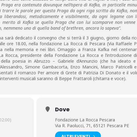
Praga era contenuta dovunque nell’opera di Kafka, in particelle minu
trarre le parole per questa Praga da ogni riga scritta da Kafka, no
ia liberandosi, metodicamente e visibilmente, da ogni legame con l
o merito di Kafka se quella Praga che con lui scomparve non venne 
no, nemmeno uno di quella band of brethren, ancora lo sapeva”.
a sarà dedicato il convegno che si terrà il 3 giugno, giorno della ri
lle ore 18.00, nella fondazione La Rocca di Pescara (Via Raffaele P
ana nella memoria e nei libri. Omaggio a Franza Kafka nel centenar
La Rocca, presidente della Fondazione La Rocca e l’introduzione d
 della poesia in Abruzzo – Gabriele d’Annunzio (che ha ideato e
 D’Alessandro, Simone Gambacorta, Enzo Mancini, Marco Patricelli 
resentati il romanzo Per amore di Grete di Patrizia Di Donato e il v
 interventi musicali saranno di Beppe Frattaroli (chitarra e voce).
Dove
2:00)
Fondazione La Rocca Pescara
Via R. Paolucci, 71, 65121 Pescara PE
ALTRI EVENTI