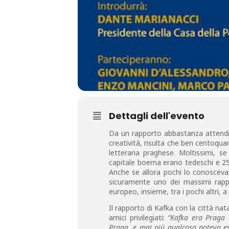
Dettagli dell'evento
Da un rapporto abbastanza attendib
creatività, risulta che ben centoqua
letteraria praghese. Moltissimi, se
capitale boema erano tedeschi e 25.
Anche se allora pochi lo conoscevan
sicuramente uno dei massimi rappr
europeo, insieme, tra i pochi altri, a
Il rapporto di Kafka con la città na
amici privilegiati:
“Kafka era Praga 
Praga, e mai più qualcosa poteva ess