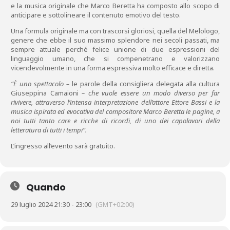
e la musica originale che Marco Beretta ha composto allo scopo di
anticipare e sottolineare il contenuto emotivo del testo.
Una formula originale ma con trascorsi gloriosi, quella del Melologo,
genere che ebbe il suo massimo splendore nei secoli passati, ma
sempre attuale perché felice unione di due espressioni del
linguaggio umano, che si compenetrano e valorizzano
vicendevolmente in una forma espressiva molto efficace e diretta.
“È uno spettacolo –
le parole della consigliera delegata alla cultura
Giuseppina Camaioni
– che vuole essere un modo diverso per far
rivivere, attraverso l’intensa interpretazione dell’attore Ettore Bassi e la
musica ispirata ed evocativa del compositore Marco Beretta le pagine, a
noi tutti tanto care e ricche di ricordi, di uno dei capolavori della
letteratura di tutti i tempi”.
L’ingresso all’evento sarà gratuito.
Quando
29 luglio 2024 21:30 - 23:00
(GMT+02:00)