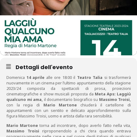
Dettagli dell'evento
Domenica
14 aprile
alle ore 18:00 il
Teatro Talia
si trasformerà
nuovamente in un cinema per l’ultimo appuntamento della stagione
2023/24 composta da spettacoli di prosa, proiezioni
cinematografiche e show musicali proposta da
Meta Aps: Laggiù
qualcuno mi ama,
il documentario biografico su
Massimo Troisi,
con la regia di
Mario Martone
chiuderà il cartellone di
appuntamenti con un sentito e delicato approfondimento sulla
figura Massimo Troisi, uomo e artista dalla rara sensibilità.
Mario Martone
torna ad incontrare, dopo averlo fatto nella vita,
Massimo Troisi
riproponendolo a chi c’era quando entrava
progressivamente nelle case e nel cuore degli italiani di qualsiasi