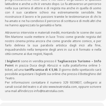
latitudine e anche a chi è venuto dopo. Lo fa attraverso un percorso
nella sua carriera di attore e di regista ma anche in quella di uomo
con il suo carattere schivo ma estremamente sensibile. Ne
ricostruisce il lavoro e le passioni tramite le testimonianze di chi lo
ha amato e ne ha condiviso il percorso di scrittura e di molti altri che
ne hanno apprezzato la genialità e l’arte.
Attraverso interviste e materiali inediti, montando le scene dei suoi
film Martone vuole mettere in luce Troisi come grande regista del
nostro cinema prima ancora che come grande attore comico, e per
farlo delinea la sua parabola artistica dagli inizi alla fine,
inquadrandolo nella temperie degli anni in cui si è formato e nella
città comune ai due registi, Napoli.
I
biglietti
sono in vendita presso il
Tagliacozzo Turismo – Info
Point
in piazza Duca degli Abruzzi e sulla piattaforma online I-
ticket, ad una
tariffa unica di € 5,00.
Il giorno dello spettacolo sarà
possibile acquistare i biglietti sia online che presso il Botteghino del
Teatro.
Per informazioni contattare il numero 329 9339837, collegarsi ai
canali social del teatro o al sito www.teatrotalia.com, oppure scrivere
una mail all’indirizzo info@teatrotalia.com.