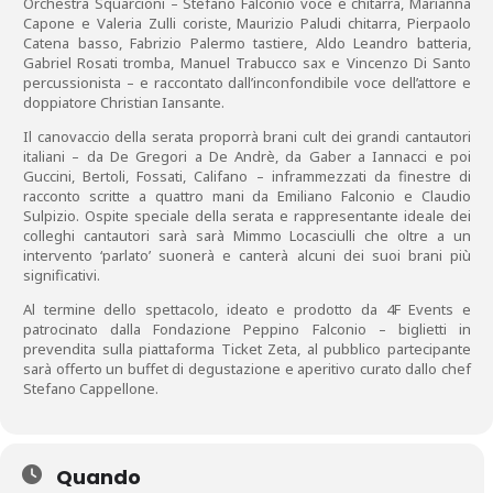
Orchestra Squarcioni – Stefano Falconio voce e chitarra, Marianna
Capone e Valeria Zulli coriste, Maurizio Paludi chitarra, Pierpaolo
Catena basso, Fabrizio Palermo tastiere, Aldo Leandro batteria,
Gabriel Rosati tromba, Manuel Trabucco sax e Vincenzo Di Santo
percussionista – e raccontato dall’inconfondibile voce dell’attore e
doppiatore Christian Iansante.
Il canovaccio della serata proporrà brani cult dei grandi cantautori
italiani – da De Gregori a De Andrè, da Gaber a Iannacci e poi
Guccini, Bertoli, Fossati, Califano – inframmezzati da finestre di
racconto scritte a quattro mani da Emiliano Falconio e Claudio
Sulpizio. Ospite speciale della serata e rappresentante ideale dei
colleghi cantautori sarà sarà Mimmo Locasciulli che oltre a un
intervento ‘parlato’ suonerà e canterà alcuni dei suoi brani più
significativi.
Al termine dello spettacolo, ideato e prodotto da 4F Events e
patrocinato dalla Fondazione Peppino Falconio – biglietti in
prevendita sulla piattaforma Ticket Zeta, al pubblico partecipante
sarà offerto un buffet di degustazione e aperitivo curato dallo chef
Stefano Cappellone.
Quando