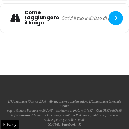
Come
raggiungere
il luogo
L'Opinionista © since 2008 - Abruzzonews supplemento a L'Opinionista Giornale
Online
reg. tribunale Pescara n.08/2008 - iscrizione al ROC n°17982 - P.iva 01873660680
Informazione Abruzzo
: chi siamo, contatta la Redazione, pubblicità, archivio
notizie, privacy e policy cookie
Privacy
SOCIAL:
Facebook
-
X