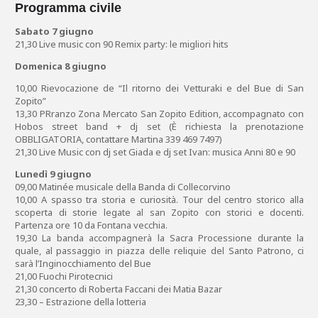
Programma civile
Sabato 7 giugno
21,30 Live music con 90 Remix party: le migliori hits
Domenica 8 giugno
10,00 Rievocazione de “Il ritorno dei Vetturaki e del Bue di San
Zopito”
13,30 PRranzo Zona Mercato San Zopito Edition, accompagnato con
Hobos street band + dj set (È richiesta la prenotazione
OBBLIGATORIA, contattare Martina 339 469 7497)
21,30 Live Music con dj set Giada e dj set Ivan: musica Anni 80 e 90
Lunedì 9 giugno
09,00 Matinée musicale della Banda di Collecorvino
10,00 A spasso tra storia e curiosità. Tour del centro storico alla
scoperta di storie legate al san Zopito con storici e docenti.
Partenza ore 10 da Fontana vecchia.
19,30 La banda accompagnerà la Sacra Processione durante la
quale, al passaggio in piazza delle reliquie del Santo Patrono, ci
sarà l’Inginocchiamento del Bue
21,00 Fuochi Pirotecnici
21,30 concerto di Roberta Faccani dei Matia Bazar
23,30 – Estrazione della lotteria