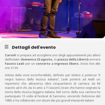
Dettagli dell'evento
Carsoli
si prepara ad accogliere uno degli appuntamenti più attesi
dell’estate:
domenica 23 agosto,
in
piazza della Libertà
arriverà
Fausto Leali
per un
concerto a ingresso libero.
Inizio live alle
ore 21.30.
Artista dalla voce inconfondibile, definito per timbro e potenza “il
negro bianco della musica italiana”, Leali porterà ad Aielli un
repertorio che attraversa oltre cinquant’anni di carriera: da Mi
manchi ad A chi, da Io amo a Ti lascerò, brani che hanno segnato la
storia della musica leggera italiana. Nel corso della sua carriera ha
partecipato 13 volte al Festival di Sanremo, vincendo l’edizione del
1989, e ha collaborato con alcuni dei più grandi interpreti italiani.