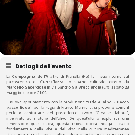
Dettagli dell'evento
La
Compagnia dell’Aratr
o di Pianella (Pe) fa il suo ritorno sul
palcoscenico di
CuntaTerra
, lo spazio culturale diretto da
Marcello Sacerdote
in via Sangro 9 a
Brecciarola
(Ch), sabato
23
maggio
alle ore 21:00.
Il nuovo appuntamento con la produzione
“Ode al Vino – Bacco
bacco Euoè
“, per la regia di Franco Mannella, si propone come il
perfetto contraltare del precedente lavoro “Olea et labora”,
incentrato sulla storia dell’ulivo. Se quest’ultimo esplorava una
dimensione quasi sacra, questa nuova opera indaga il ruolo
fondamentale della vite e del vino nella cultura mediterranea
attraverso una chiave di lettura decisamente più dissacrante e