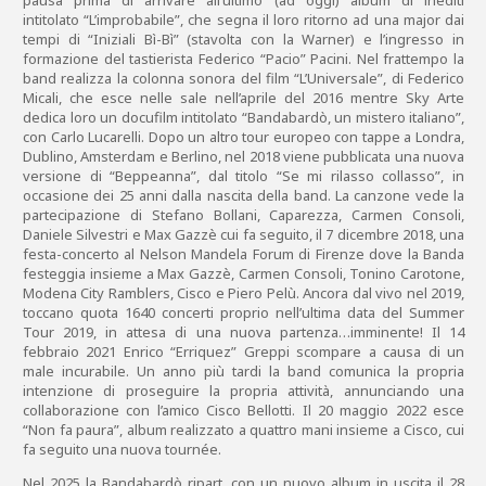
pausa prima di arrivare all’ultimo (ad oggi) album di inediti
intitolato “L’improbabile”, che segna il loro ritorno ad una major dai
tempi di “Iniziali Bì-Bì” (stavolta con la Warner) e l’ingresso in
formazione del tastierista Federico “Pacio” Pacini. Nel frattempo la
band realizza la colonna sonora del film “L’Universale”, di Federico
Micali, che esce nelle sale nell’aprile del 2016 mentre Sky Arte
dedica loro un docufilm intitolato “Bandabardò, un mistero italiano”,
con Carlo Lucarelli. Dopo un altro tour europeo con tappe a Londra,
Dublino, Amsterdam e Berlino, nel 2018 viene pubblicata una nuova
versione di “Beppeanna”, dal titolo “Se mi rilasso collasso”, in
occasione dei 25 anni dalla nascita della band. La canzone vede la
partecipazione di Stefano Bollani, Caparezza, Carmen Consoli,
Daniele Silvestri e Max Gazzè cui fa seguito, il 7 dicembre 2018, una
festa-concerto al Nelson Mandela Forum di Firenze dove la Banda
festeggia insieme a Max Gazzè, Carmen Consoli, Tonino Carotone,
Modena City Ramblers, Cisco e Piero Pelù. Ancora dal vivo nel 2019,
toccano quota 1640 concerti proprio nell’ultima data del Summer
Tour 2019, in attesa di una nuova partenza…imminente! Il 14
febbraio 2021 Enrico “Erriquez” Greppi scompare a causa di un
male incurabile. Un anno più tardi la band comunica la propria
intenzione di proseguire la propria attività, annunciando una
collaborazione con l’amico Cisco Bellotti. Il 20 maggio 2022 esce
“Non fa paura”, album realizzato a quattro mani insieme a Cisco, cui
fa seguito una nuova tournée.
Nel 2025 la Bandabardò ripart, con un nuovo album in uscita il 28