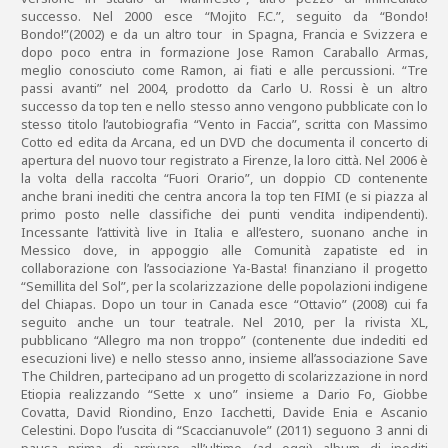
successo. Nel 2000 esce “Mojito F.C.”, seguito da “Bondo!
Bondo!”(2002) e da un altro tour in Spagna, Francia e Svizzera e
dopo poco entra in formazione Jose Ramon Caraballo Armas,
meglio conosciuto come Ramon, ai fiati e alle percussioni. “Tre
passi avanti” nel 2004, prodotto da Carlo U. Rossi è un altro
successo da top ten e nello stesso anno vengono pubblicate con lo
stesso titolo l’autobiografia “Vento in Faccia”, scritta con Massimo
Cotto ed edita da Arcana, ed un DVD che documenta il concerto di
apertura del nuovo tour registrato a Firenze, la loro città. Nel 2006 è
la volta della raccolta “Fuori Orario”, un doppio CD contenente
anche brani inediti che centra ancora la top ten FIMI (e si piazza al
primo posto nelle classifiche dei punti vendita indipendenti).
Incessante l’attività live in Italia e all’estero, suonano anche in
Messico dove, in appoggio alle Comunità zapatiste ed in
collaborazione con l’associazione Ya-Basta! finanziano il progetto
“Semillita del Sol”, per la scolarizzazione delle popolazioni indigene
del Chiapas. Dopo un tour in Canada esce “Ottavio” (2008) cui fa
seguito anche un tour teatrale. Nel 2010, per la rivista XL,
pubblicano “Allegro ma non troppo” (contenente due indediti ed
esecuzioni live) e nello stesso anno, insieme all’associazione Save
The Children, partecipano ad un progetto di scolarizzazione in nord
Etiopia realizzando “Sette x uno” insieme a Dario Fo, Giobbe
Covatta, David Riondino, Enzo Iacchetti, Davide Enia e Ascanio
Celestini. Dopo l’uscita di “Scaccianuvole” (2011) seguono 3 anni di