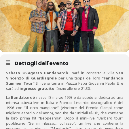
Dettagli dell'evento
Sabato 26 agosto Bandabardò
sarà in concerto a Villa
San
Vincenzo di Guardiagrele
per una tappa del loro
“Fandango
Summer Tour”
Il live si terrà in Piazza Papa Giovanni Paolo II e
sarà ad
ingresso gratuito.
Inizio alle ore 21.30.
La
Bandabardò
nasce l’8 marzo 1993 e da subito si dedica ad una
intensa attività live in Italia e Francia. L’esordio discografico è del
1996 con “Il circo mangione” (vincitore del Premio Ciampi come
migliore esordio dell’anno), seguito da “Iniziali Bì-Bì”, che contiene
la loro prima hit “Beppeanna”. Dopo il mini-live “Barbaro tour”
pubblicano “Se mi rilasso… collasso”, un live che contiene la
versione in studio di “Manifesto”, altro pezzo di immediato