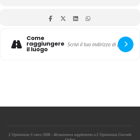
Come
raggiungere
il luogo
L'Opinionista © since 2008 - Abruzzonews supplemento a L'Opinionista Giornale
Online