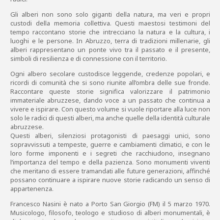
Gli alberi non sono solo giganti della natura, ma veri e propri
custodi della memoria collettiva. Questi maestosi testimoni del
tempo raccontano storie che intrecciano la natura e la cultura, i
luoghi e le persone. In Abruzzo, terra di tradizioni millenarie, gli
alberi rappresentano un ponte vivo tra il passato e il presente,
simboli di resilienza e di connessione con il territorio.
Ogni albero secolare custodisce leggende, credenze popolari, e
ricordi di comunità che si sono riunite all’ombra delle sue fronde.
Raccontare queste storie significa valorizzare il patrimonio
immateriale abruzzese, dando voce a un passato che continua a
vivere e ispirare. Con questo volume si vuole riportare alla luce non
solo le radici di questi alberi, ma anche quelle della identità culturale
abruzzese.
Questi alberi, silenziosi protagonisti di paesaggi unici, sono
sopravvissuti a tempeste, guerre e cambiamenti climatici, e con le
loro forme imponenti e i segreti che racchiudono, insegnano
l’importanza del tempo e della pazienza. Sono monumenti viventi
che meritano di essere tramandati alle future generazioni, affinché
possano continuare a ispirare nuove storie radicando un senso di
appartenenza.
Francesco Nasini è nato a Porto San Giorgio (FM) il 5 marzo 1970.
Musicologo, filosofo, teologo e studioso di alberi monumentali, è