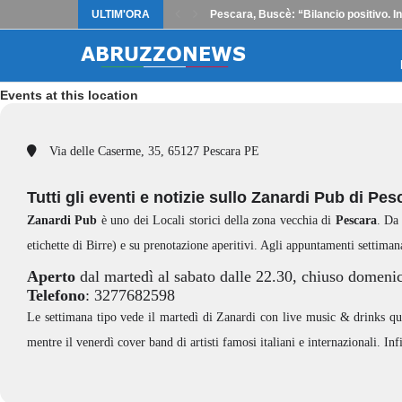
ULTIM'ORA
Pescara, Buscè: “Bilancio positivo. I
Events at this location
Via delle Caserme, 35, 65127 Pescara PE
Tutti gli eventi e notizie sullo Zanardi Pub di P
Zanardi Pub
è uno dei Locali storici della zona vecchia di
Pescara
. Da
etichette di Birre) e su prenotazione aperitivi. Agli appuntamenti settimana
Aperto
dal martedì al sabato dalle 22.30, chiuso domenic
Telefono
: 3277682598
Le settimana tipo vede il martedì di Zanardi con live music & drinks qui
mentre il venerdì cover band di artisti famosi italiani e internazionali. Inf