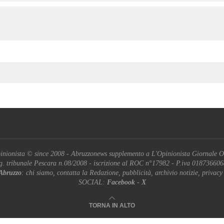
inionista © since 2008 - Abruzzonews supplemento a L'Opinionista Giornale O
g. tribunale Pescara n.08/2008 - iscrizione al ROC n°17982 - P.iva 01873660
Abruzzo
: chi siamo, contatta la Redazione, pubblicità, archivio notizie, privacy
SOCIAL:
Facebook
-
X
TORNA IN ALTO