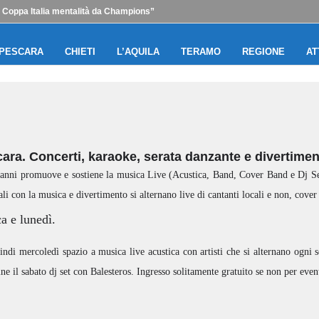
n Coppa Italia mentalità da Champions”
PESCARA
CHIETI
L’AQUILA
TERAMO
REGIONE
AT
escara. Concerti, karaoke, serata danzante e divertime
 anni promuove e sostiene la musica Live (Acustica, Band, Cover Band e Dj Se
li con la musica e divertimento si alternano live di cantanti locali e non, cover
a e lunedì.
ndi mercoledì spazio a musica live acustica con artisti che si alternano ogni 
ine il sabato dj set con Balesteros. Ingresso solitamente gratuito se non per event