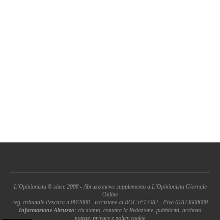
L'Opinionista © since 2008 - Abruzzonews supplemento a L'Opinionista Giornale
Online
reg. tribunale Pescara n.08/2008 - iscrizione al ROC n°17982 - P.iva 01873660680
Informazione Abruzzo
: chi siamo, contatta la Redazione, pubblicità, archivio
notizie, privacy e policy cookie