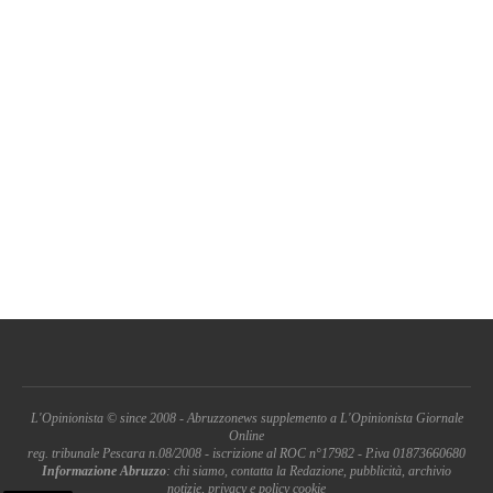
L'Opinionista © since 2008 - Abruzzonews supplemento a L'Opinionista Giornale
Online
reg. tribunale Pescara n.08/2008 - iscrizione al ROC n°17982 - P.iva 01873660680
Informazione Abruzzo
: chi siamo, contatta la Redazione, pubblicità, archivio
notizie, privacy e policy cookie