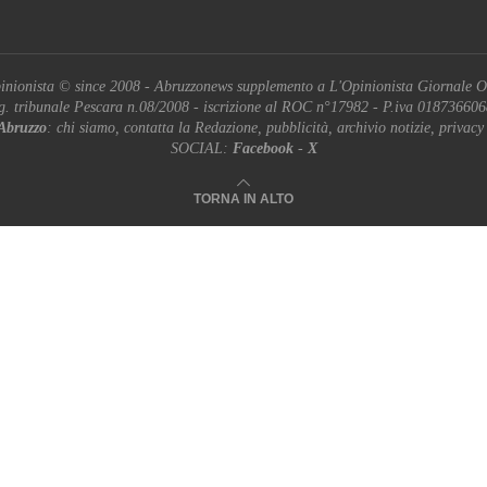
inionista © since 2008 - Abruzzonews supplemento a L'Opinionista Giornale O
g. tribunale Pescara n.08/2008 - iscrizione al ROC n°17982 - P.iva 01873660
Abruzzo
: chi siamo, contatta la Redazione, pubblicità, archivio notizie, privacy
SOCIAL:
Facebook
-
X
TORNA IN ALTO