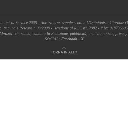
inionista © since 2008 - Abruzzonews supplemento a L'Opinionista Giornale O
g. tribunale Pescara n.08/2008 - iscrizione al ROC n°17982 - P.iva 01873660
Abruzzo
: chi siamo, contatta la Redazione, pubblicità, archivio notizie, privacy
SOCIAL:
Facebook
-
X
TORNA IN ALTO