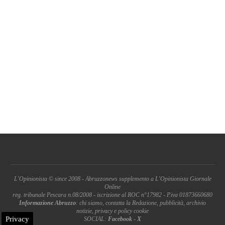
L'Opinionista © since 2008 - Abruzzonews supplemento a L'Opinionista Giornale
Online
reg. tribunale Pescara n.08/2008 - iscrizione al ROC n°17982 - P.iva 01873660680
Informazione Abruzzo
: chi siamo, contatta la Redazione, pubblicità, archivio
notizie, privacy e policy cookie
Privacy
SOCIAL:
Facebook
-
X