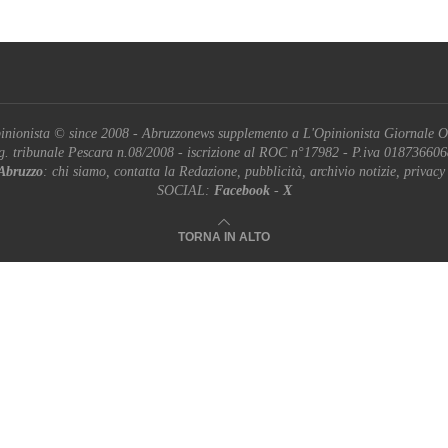
inionista © since 2008 - Abruzzonews supplemento a L'Opinionista Giornale O
g. tribunale Pescara n.08/2008 - iscrizione al ROC n°17982 - P.iva 01873660
Abruzzo
: chi siamo, contatta la Redazione, pubblicità, archivio notizie, privacy
SOCIAL:
Facebook
-
X
TORNA IN ALTO