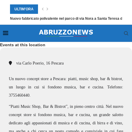
ULTIM'ORA
Nuovo fabbricato polivalente nel parco di via Nora a Santa Teresa di Spol
Events at this location
via Carlo Poerio, 16 Pescara
Un nuovo concept store a Pescara: piatti, music shop, bar & bistrot,
un luogo in cui si fondono musica, bar e cucina. Telefono:
3755460440.
“Piatti Music Shop, Bar & Bistrot”, in pieno centro città. Nel nuovo
concept store si fondono musica, bar e cucina, un grande salotto
dedicato agli appassionati di musica e di cucina, di birra e di vino,
ma anche a chi cerca un posto comodo e conviviale in cui fare