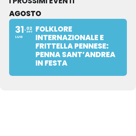
I PROSSIMI EVENTI
AGOSTO
31
FOLKLORE
02
AGO
INTERNAZIONALE E
LUG
FRITTELLA PENNESE:
PENNA SANT’ANDREA
IN FESTA