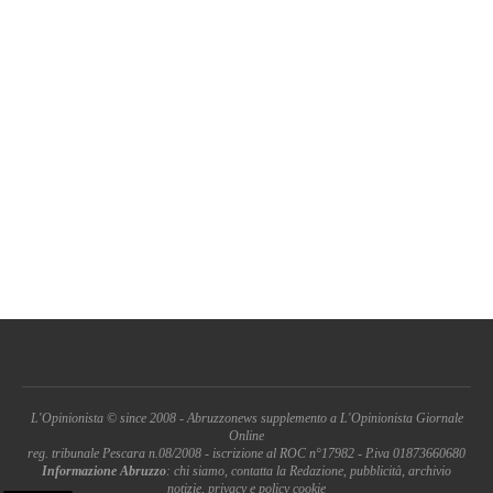
L'Opinionista © since 2008 - Abruzzonews supplemento a L'Opinionista Giornale
Online
reg. tribunale Pescara n.08/2008 - iscrizione al ROC n°17982 - P.iva 01873660680
Informazione Abruzzo
: chi siamo, contatta la Redazione, pubblicità, archivio
notizie, privacy e policy cookie