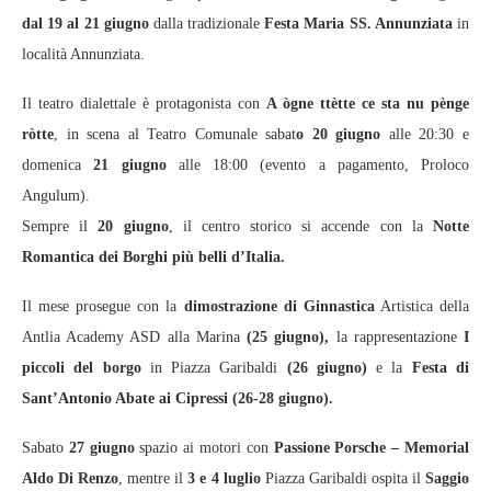
dal 19 al 21 giugno
dalla tradizionale
Festa Maria SS. Annunziata
in
località Annunziata.
Il teatro dialettale è protagonista con
A ògne ttètte ce sta nu pènge
ròtte
, in scena al Teatro Comunale sabat
o 20 giugno
alle 20:30 e
domenica
21 giugno
alle 18:00 (evento a pagamento, Proloco
Angulum).
Sempre il
20 giugno
, il centro storico si accende con la
Notte
Romantica dei Borghi più belli d’Italia.
Il mese prosegue con la
dimostrazione di Ginnastica
Artistica della
Antlia Academy ASD alla Marina
(25 giugno),
la rappresentazione
I
piccoli del borgo
in Piazza Garibaldi
(26 giugno)
e la
Festa di
Sant’Antonio Abate ai Cipressi (26-28 giugno).
Sabato
27 giugno
spazio ai motori con
Passione Porsche – Memorial
Aldo Di Renzo
, mentre il
3 e 4 luglio
Piazza Garibaldi ospita il
Saggio