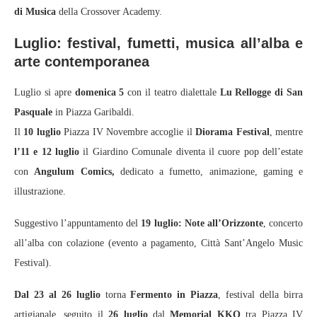
di Musica
della Crossover Academy.
Luglio: festival, fumetti, musica all’alba e
arte contemporanea
Luglio si apre
domenica 5
con il teatro dialettale
Lu Rellogge di San
Pasquale
in Piazza Garibaldi.
Il
10 luglio
Piazza IV Novembre accoglie il
Diorama Festival
, mentre
l’11 e 12 luglio
il Giardino Comunale diventa il cuore pop dell’estate
con
Angulum Comics,
dedicato a fumetto, animazione, gaming e
illustrazione.
Suggestivo l’appuntamento del
19 luglio: Note all’Orizzonte
, concerto
all’alba con colazione (evento a pagamento, Città Sant’Angelo Music
Festival).
Dal 23 al 26 luglio
torna
Fermento in Piazza
, festival della birra
artigianale, seguito il
26 luglio
dal
Memorial KKO
tra Piazza IV