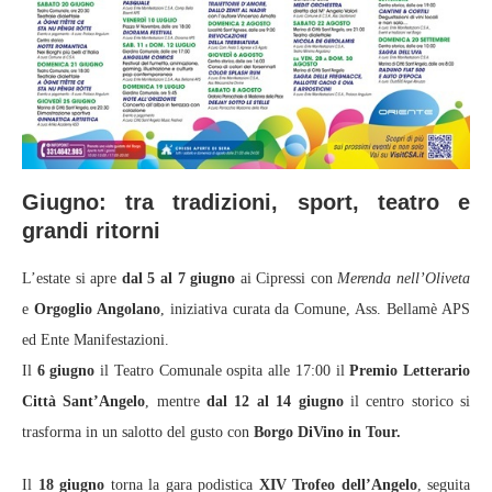
Giugno: tra tradizioni, sport, teatro e
grandi ritorni
L’estate si apre
dal 5 al 7 giugno
ai Cipressi con
Merenda nell’Oliveta
e
Orgoglio Angolano
, iniziativa curata da Comune, Ass. Bellamè APS
ed Ente Manifestazioni.
Il
6 giugno
il Teatro Comunale ospita alle 17:00 il
Premio Letterario
Città Sant’Angelo
, mentre
dal 12 al 14 giugno
il centro storico si
trasforma in un salotto del gusto con
Borgo DiVino in Tour.
Il
18 giugno
torna la gara podistica
XIV Trofeo dell’Angelo
, seguita