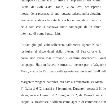
Giuseppe Graziani e al direttore e proprietario del Museo
“Nina” di Civitella del Tronto, Guido Scesi, per sapere i
motivi della presenza di una ragazza tedesca nella cittadina
teramana, è stata ritrovata la sua borsa lasciata 75 anni fa
nella casa che la ospitava come compagna di un ebreo
internato di nome Ignaz Hain.
La famiglia, più volte sollecitata dalla stessa signora Nina a
restituire ai discendenti della 37enne di Francoforte la
borsa, non aveva mai ritrovato i legittimi discendenti. Grazi
compagno Hain in Israele e America, mentre per la Wagner si 
Meno, visto che l’ultima sorella sposata era morta nel 1978 nella
Margarete Wagner, cattolica, era nata a Francoforte sul Meno i
4° figlia di 6 (2 maschi e 4 femmine). Durante l’ascesa di Hitle
ebreo, nato a Ulmach il 29 giugno 1902, da Moses Hain e Paul
coppia, si trasferisce a Milano come agente di commercio fino 