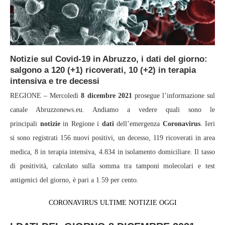
Notizie sul Covid-19 in Abruzzo, i dati del giorno:
salgono a 120 (+1) ricoverati, 10 (+2) in terapia
intensiva e tre decessi
REGIONE – Mercoledì
8 dicembre 2021
prosegue l’informazione sul
canale Abruzzonews.eu. Andiamo a vedere quali sono le
principali
notizie
in Regione i
dati
dell’emergenza
Coronavirus
. Ieri
si sono registrati 156 nuovi positivi, un decesso, 119 ricoverati in area
medica, 8 in terapia intensiva, 4.834 in isolamento domiciliare. Il tasso
di positività, calcolato sulla somma tra tamponi molecolari e test
antigenici del giorno, è pari a 1.59 per cento.
CORONAVIRUS ULTIME NOTIZIE OGGI