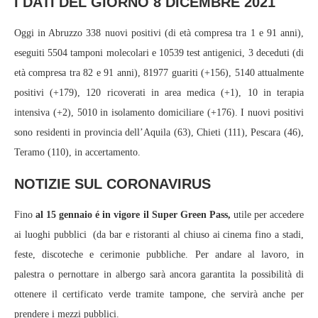
I DATI DEL GIORNO 8 DICEMBRE 2021
Oggi in Abruzzo 338 nuovi positivi (di età compresa tra 1 e 91 anni),
eseguiti 5504 tamponi molecolari e 10539 test antigenici, 3 deceduti (di
età compresa tra 82 e 91 anni), 81977 guariti (+156), 5140 attualmente
positivi (+179), 120 ricoverati in area medica (+1), 10 in terapia
intensiva (+2), 5010 in isolamento domiciliare (+176). I nuovi positivi
sono residenti in provincia dell’Aquila (63), Chieti (111), Pescara (46),
Teramo (110), in accertamento.
NOTIZIE SUL CORONAVIRUS
Fino
al 15 gennaio é in vigore il Super Green Pass,
utile per accedere
ai luoghi pubblici (da bar e ristoranti al chiuso ai cinema fino a stadi,
feste, discoteche e cerimonie pubbliche. Per andare al lavoro, in
palestra o pernottare in albergo sarà ancora garantita la possibilità di
ottenere il certificato verde tramite tampone, che servirà anche per
prendere i mezzi pubblici.