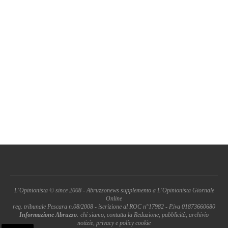
L'Opinionista © since 2008 - Abruzzonews supplemento a L'Opinionista Giornale
Online
reg. tribunale Pescara n.08/2008 - iscrizione al ROC n°17982 - P.iva 01873660680
Informazione Abruzzo
: chi siamo, contatta la Redazione, pubblicità, archivio
notizie, privacy e policy cookie