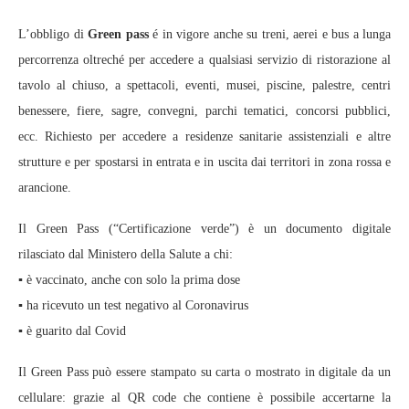
L’obbligo di
Green pass
é in vigore anche su treni, aerei e bus a lunga
percorrenza oltreché per accedere a qualsiasi servizio di ristorazione al
tavolo al chiuso, a spettacoli, eventi, musei, piscine, palestre, centri
benessere, fiere, sagre, convegni, parchi tematici, concorsi pubblici,
ecc. Richiesto per accedere a residenze sanitarie assistenziali e altre
strutture e per spostarsi in entrata e in uscita dai territori in zona rossa e
arancione.
Il Green Pass (“Certificazione verde”) è un documento digitale
rilasciato dal Ministero della Salute a chi:
▪️ è vaccinato, anche con solo la prima dose
▪️ ha ricevuto un test negativo al Coronavirus
▪️ è guarito dal Covid
Il Green Pass può essere stampato su carta o mostrato in digitale da un
cellulare: grazie al QR code che contiene è possibile accertarne la