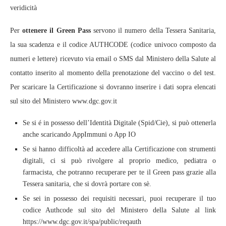
veridicità
Per
ottenere il Green Pass
servono il numero della Tessera Sanitaria,
la sua scadenza e il codice AUTHCODE (codice univoco composto da
numeri e lettere) ricevuto via email o SMS dal Ministero della Salute al
contatto inserito al momento della prenotazione del vaccino o del test.
Per scaricare la Certificazione si dovranno inserire i dati sopra elencati
sul sito del Ministero www.dgc.gov.it
Se si é in possesso dell’Identità Digitale (Spid/Cie), si può ottenerla
anche scaricando AppImmuni o App IO
Se si hanno difficoltà ad accedere alla Certificazione con strumenti
digitali, ci si può rivolgere al proprio medico, pediatra o
farmacista, che potranno recuperare per te il Green pass grazie alla
Tessera sanitaria, che si dovrà portare con sè.
Se sei in possesso dei requisiti necessari, puoi recuperare il tuo
codice Authcode sul sito del Ministero della Salute al link
https://www.dgc.gov.it/spa/public/reqauth