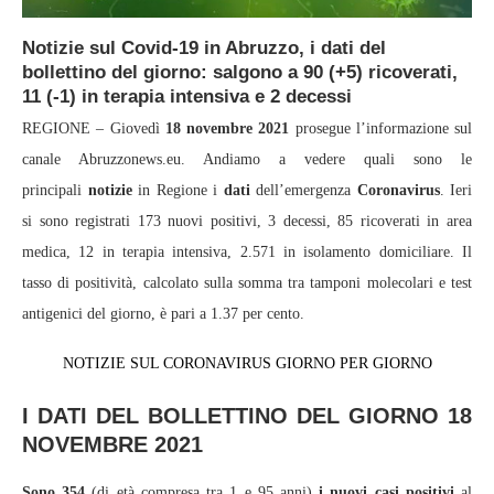
Notizie sul Covid-19 in Abruzzo, i dati del
bollettino del giorno: salgono a 90 (+5) ricoverati,
11 (-1) in terapia intensiva e 2 decessi
REGIONE – Giovedì
18
novembre 2021
prosegue l’informazione sul
canale Abruzzonews.eu. Andiamo a vedere quali sono le
principali
notizie
in Regione i
dati
dell’emergenza
Coronavirus
. Ieri
si sono registrati 173 nuovi positivi, 3 decessi, 85 ricoverati in area
medica, 12 in terapia intensiva, 2.571 in isolamento domiciliare. Il
tasso di positività, calcolato sulla somma tra tamponi molecolari e test
antigenici del giorno, è pari a 1.37 per cento.
NOTIZIE SUL CORONAVIRUS GIORNO PER GIORNO
I DATI DEL BOLLETTINO DEL GIORNO 18
NOVEMBRE 2021
Sono
354
(di età compresa tra 1 e 95 anni)
i nuovi casi positivi
al