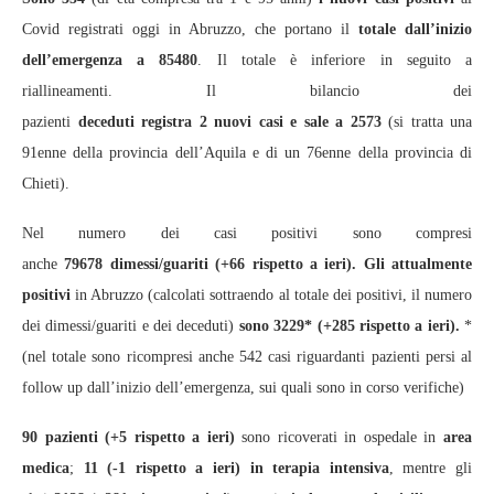
Covid registrati oggi in Abruzzo, che portano il
totale dall’inizio
dell’emergenza a 85
480
. Il totale è inferiore in seguito a
riallineamenti. Il bilancio dei
pazienti
deceduti
r
egistra
2
nuovi casi e
sale
a 257
3
(si tratta una
91enne della provincia dell’Aquila e di un 76enne della provincia di
Chieti).
Nel numero dei casi positivi sono compresi
anche
796
78
dimessi/guariti
(+
66
rispetto a ieri).
Gli attualmente
positivi
in Abruzzo (calcolati sottraendo al totale dei positivi, il numero
dei dimessi/guariti e dei deceduti)
sono
3229
* (+
285
rispetto a ieri).
*
(nel totale sono ricompresi anche 542 casi riguardanti pazienti persi al
follow up dall’inizio dell’emergenza, sui quali sono in corso verifiche)
90
pazienti (+
5
rispetto a ieri)
sono ricoverati in ospedale in
area
medica
;
1
1
(-
1
rispetto a ieri)
in terapia intensiva
, mentre gli