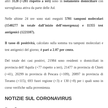
altri
3128
(+
281
rispetto a ieri)
sono in
isolamento domiciliare
con
sorveglianza attiva da parte delle Asl.
Nelle ultime 24 ore sono stati eseguiti
5701
tamponi molecolari
(15
40277
in totale dall’inizio dell’emergenza) e
11355
test
antigenici (12
21107
).
Il tasso di positività,
calcolato sulla somma tra tamponi molecolari e
test antigenici del giorno,
è pari a
2
.
07
per cento.
Del totale dei casi positivi, 21984 sono residenti o domiciliati in
provincia dell’Aquila (+77 rispetto a ieri), 21477 in provincia di Chieti
(+41), 20299 in provincia di Pescara (+109), 20897 in provincia di
Teramo (+115), 693 fuori regione (+3) e 130 (+8) per i quali sono in
corso verifiche sulla provenienza.
NOTIZIE SUL CORONAVIRUS