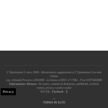
L'Opinionista © since 2008 - Abruzzonews supplemento a L'Opinionista Giornale
Online
reg. tribunale Pescara n.08/2008 - iscrizione al ROC n°17982 - P.iva 01873660680
Informazione Abruzzo
: chi siamo, contatta la Redazione, pubblicità, archivio
notizie, privacy e policy cookie
Privacy
SOCIAL:
Facebook
-
X
TORNA IN ALTO