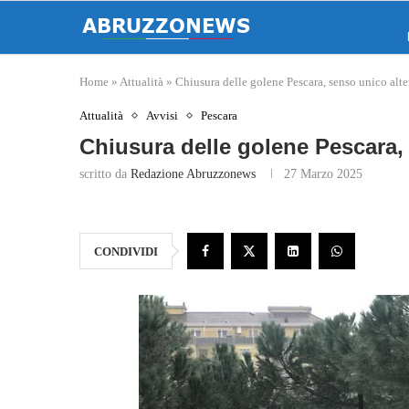
Home
»
Attualità
»
Chiusura delle golene Pescara, senso unico alter
Attualità
Avvisi
Pescara
Chiusura delle golene Pescara, 
scritto da
Redazione Abruzzonews
27 Marzo 2025
CONDIVIDI