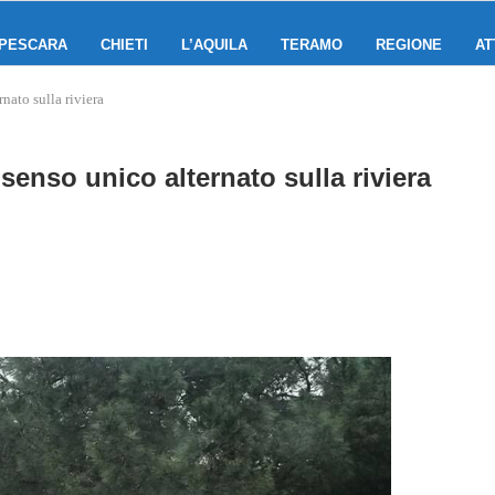
PESCARA
CHIETI
L’AQUILA
TERAMO
REGIONE
AT
nato sulla riviera
senso unico alternato sulla riviera