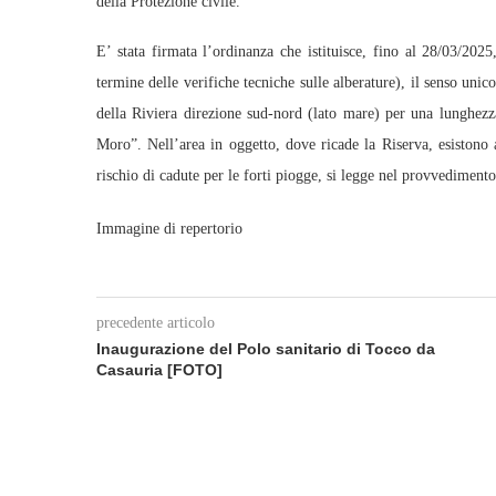
della Protezione civile.
E’ stata firmata l’ordinanza che istituisce, fino al 28/03/20
termine delle verifiche tecniche sulle alberature), il senso unic
della Riviera direzione sud-nord (lato mare) per una lunghezz
Moro”. Nell’area in oggetto, dove ricade la Riserva, esistono 
rischio di cadute per le forti piogge, si legge nel provvedimento
Immagine di repertorio
precedente articolo
Inaugurazione del Polo sanitario di Tocco da
Casauria [FOTO]