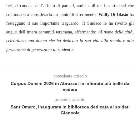
Ieri, circondata dall’affetto di parenti, amici e di tanti ex studenti che
continuano a considerarla un punto di riferimento,
Wally Di Blasio
ha
festeggiato il suo importante traguardo. Il Sindaco le ha rivolto gli
auguri dell’intera comunità teramana, affermando:
«A nome della città,
celebriamo una donna che ha dedicato la sua vita alla scuola e alla
formazione di generazioni di studenti»
.
precedente articolo
Corpus Domini 2026 in Abruzzo: le infiorate più belle da
vedere
prossimo articolo
Sant’Omero, inaugurata in biblioteca dedicata ai soldati
Giancola