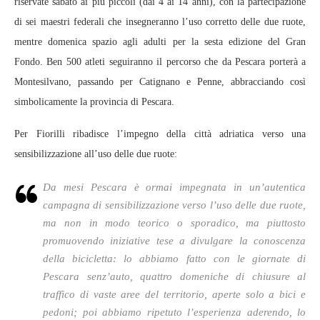
riservate sabato ai più piccoli (dai 4 ai 14 anni), con la partecipazione
di sei maestri federali che insegneranno l’uso corretto delle due ruote,
mentre domenica spazio agli adulti per la sesta edizione del Gran
Fondo. Ben 500 atleti seguiranno il percorso che da Pescara porterà a
Montesilvano, passando per Catignano e Penne, abbracciando così
simbolicamente la provincia di Pescara.
Per Fiorilli ribadisce l’impegno della città adriatica verso una
sensibilizzazione all’uso delle due ruote:
Da mesi Pescara è ormai impegnata in un’autentica
campagna di sensibilizzazione verso l’uso delle due ruote,
ma non in modo teorico o sporadico, ma piuttosto
promuovendo iniziative tese a divulgare la conoscenza
della bicicletta: lo abbiamo fatto con le giornate di
Pescara senz’auto, quattro domeniche di chiusure al
traffico di vaste aree del territorio, aperte solo a bici e
pedoni; poi abbiamo ripetuto l’esperienza aderendo, lo