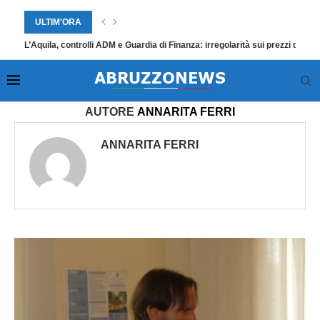
ULTIM'ORA
L’Aquila, controlli ADM e Guardia di Finanza: irregolarità sui prezzi dei ta
Home
»
Archivi per Annarita Ferri
»
Pagina 3
AUTORE
ANNARITA FERRI
ANNARITA FERRI