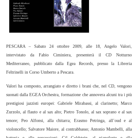
PESCARA – Sabato 24 ottobre 2009, alle 18, Angelo Valori,
intervistato da Fabio Ciminiera, presenterà il CD Notturno
Mediterraneo, pubblicato dalla Egea Records, presso la Libreria
Feltrinelli in Corso Umberto a Pescara.
Valori ha composto, arrangiato e diretto i brani che, nel CD, vengono
suonati dalla EGEA Orchestra, formazione che annovera alcuni tra i più
prestigiosi jazzisti europei: Gabriele Mirabassi, al clarinetto; Marco
Zurzolo, al flauto e al sax alto; Pietro Tonolo, al sax soprano e al sax
tenore; Peo Alfonsi, alla chitarra; Erasmo Petringa, all’oud e al
violoncello; Salvatore Maiore, al contrabbasso; Antonio Mambelli, alla
batteria e alle percussioni; Gil Goldstein, al pianoforte e alla