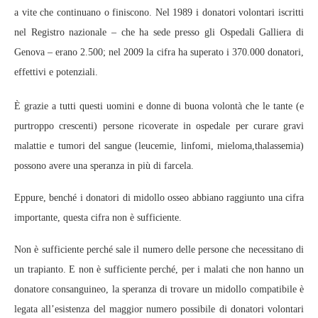
a vite che continuano o finiscono. Nel 1989 i donatori volontari iscritti
nel Registro nazionale – che ha sede presso gli Ospedali Galliera di
Genova – erano 2.500; nel 2009 la cifra ha superato i 370.000 donatori,
effettivi e potenziali.
È grazie a tutti questi uomini e donne di buona volontà che le tante (e
purtroppo crescenti) persone ricoverate in ospedale per curare gravi
malattie e tumori del sangue (leucemie, linfomi, mieloma,thalassemia)
possono avere una speranza in più di farcela.
Eppure, benché i donatori di midollo osseo abbiano raggiunto una cifra
importante, questa cifra non è sufficiente.
Non è sufficiente perché sale il numero delle persone che necessitano di
un trapianto. E non è sufficiente perché, per i malati che non hanno un
donatore consanguineo, la speranza di trovare un midollo compatibile è
legata all’esistenza del maggior numero possibile di donatori volontari