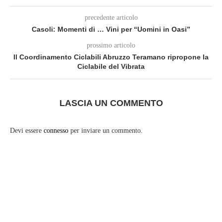
precedente articolo
Casoli: Momenti di … Vini per “Uomini in Oasi”
prossimo articolo
Il Coordinamento Ciclabili Abruzzo Teramano ripropone la
Ciclabile del Vibrata
LASCIA UN COMMENTO
Devi essere
connesso
per inviare un commento.