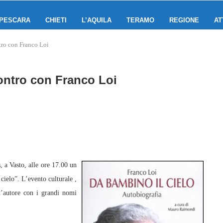
PESCARA
CHIETI
L’AQUILA
TERAMO
REGIONE
AT
tro con Franco Loi
contro con Franco Loi
 a Vasto, alle ore 17.00 un
cielo”. L’evento culturale ,
 d’autore con i grandi nomi