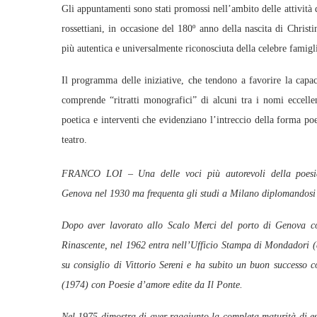
Gli appuntamenti sono stati promossi nell’ambito delle attività
rossettiani, in occasione del 180º anno della nascita di Christi
più autentica e universalmente riconosciuta della celebre famigli
Il programma delle iniziative, che tendono a favorire la capaci
comprende “ritratti monografici” di alcuni tra i nomi eccelle
poetica e interventi che evidenziano l’intreccio della forma po
teatro.
FRANCO LOI – Una delle voci più autorevoli della poes
Genova nel 1930 ma frequenta gli studi a Milano diplomandosi 
Dopo aver lavorato allo Scalo Merci del porto di Genova come
Rinascente, nel 1962 entra nell’Ufficio Stampa di Mondadori (d
su consiglio di Vittorio Sereni e ha subito un buon successo 
(1974) con Poesie d’amore edite da Il Ponte.
Nel 1975 dimostra di aver raggiunto la completa maturità di es