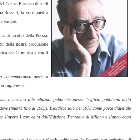
 del Centro Europeo di studi
na Rossetti, la voce poetica
a vastese.
tà di ascolto della Poesia,
nti della nostra produzione
etica con la musica e con il
ia contemporanea nasce a
in ragioneria.
 incaricato alle relazioni pubbliche presso l’Ufficio pubblicità della
ove rimarrà fino al 1983). Esordisce solo nel 1973 come poeta dialettale
con l’opera I cart edita dall’Edizione Trentadue di Milano e l’anno dopo
pressione con il poema Stròlegh, pubblicato da Einaudi con prefazione di