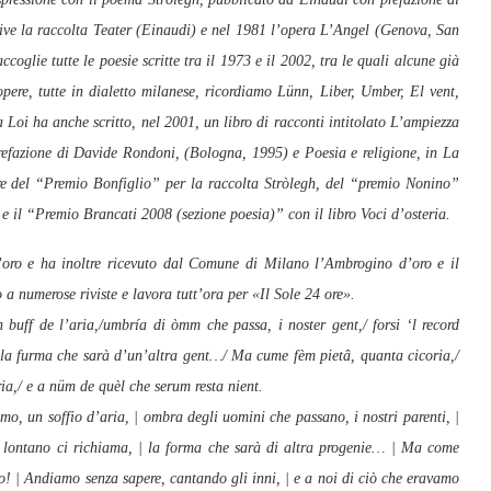
ive la raccolta Teater (Einaudi) e nel 1981 l’opera L’Angel (Genova, San
oglie tutte le poesie scritte tra il 1973 e il 2002, tra le quali alcune già
opere, tutte in dialetto milanese, ricordiamo Lünn, Liber, Umber, El vent,
Loi ha anche scritto, nel 2001, un libro di racconti intitolato L’ampiezza
 prefazione di Davide Rondoni, (Bologna, 1995) e Poesia e religione, in La
re del “Premio Bonfiglio” per la raccolta Stròlegh, del “premio Nonino”
e il “Premio Brancati 2008 (sezione poesia)” con il libro Voci d’osteria.
’oro e ha inoltre ricevuto dal Comune di Milano l’Ambrogino d’oro e il
 numerose riviste e lavora tutt’ora per «Il Sole 24 ore».
buff de l’aria,/umbría di òmm che passa, i noster gent,/ forsi ‘l record
/ la furma che sarà d’un’altra gent…/ Ma cume fèm pietâ, quanta cicoria,/
ia,/ e a nüm de quèl che serum resta nient.
o, un soffio d’aria, | ombra degli uomini che passano, i nostri parenti, |
a lontano ci richiama, | la forma che sarà di altra progenie… | Ma come
to! | Andiamo senza sapere, cantando gli inni, | e a noi di ciò che eravamo