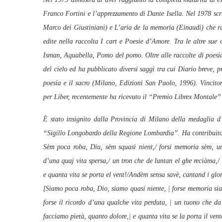
Franco Fortini e l’apprezzamento di Dante Isella. Nel 1978 scr
Marco dei Giustiniani) e L’aria de la memoria (Einaudi) che racc
edite nella raccolta I cart e Poesie d’Amore. Tra le altre sue 
Isman, Aquabella, Pomo del pomo. Oltre alle raccolte di poesia 
del cielo ed ha pubblicato diversi saggi tra cui Diario breve,
poesia e il sacro (Milano, Edizioni San Paolo, 1996). Vincito
per Liber, recentemente ha ricevuto il “Premio Librex Montale” 
È stato insignito dalla Provincia di Milano della medaglia d
“Sigillo Longobardo della Regione Lombardia”. Ha contribuito a
Sèm poca roba, Diu, sèm squasi nient,/ forsi memoria sèm, un 
d’una quaj vita spersa,/ un tron che de luntan el ghe reciàma,
e quanta vita se porta el vent!/Andèm sensa savè, cantand i glor
[Siamo poca roba, Dio, siamo quasi niente, | forse memoria siam
forse il ricordo d’una qualche vita perduta, | un tuono che d
facciamo pietà, quanto dolore,| e quanta vita se la porta il ven