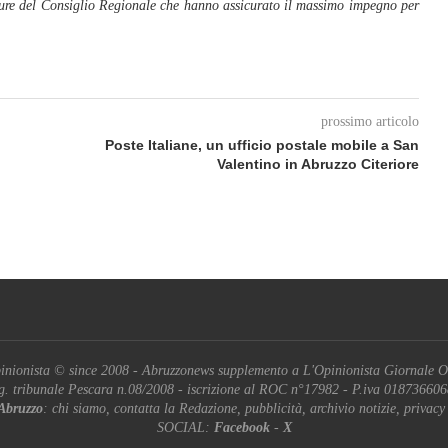
ture del Consiglio Regionale che hanno assicurato il massimo impegno per
prossimo articolo
Poste Italiane, un ufficio postale mobile a San
Valentino in Abruzzo Citeriore
inionista © since 2008 - Abruzzonews supplemento a L'Opinionista Giornale O
g. tribunale Pescara n.08/2008 - iscrizione al ROC n°17982 - P.iva 01873660
Abruzzo
: chi siamo, contatta la Redazione, pubblicità, archivio notizie, privacy
SOCIAL:
Facebook
-
X