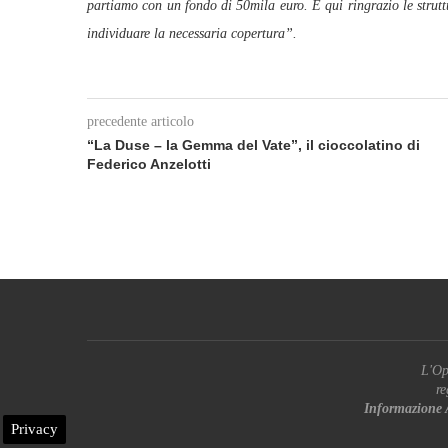
partiamo con un fondo di 50mila euro. E qui ringrazio le strut
individuare la necessaria copertura”.
precedente articolo
“La Duse – la Gemma del Vate”, il cioccolatino di
Federico Anzelotti
L'Op
re
Informazione 
Privacy