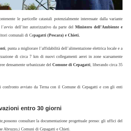
tenente le particelle catastali potenzialmente interessate dalla variante
 l’avvio dell’iter autorizzativo da parte del
Ministero dell’Ambiente e
ritori comunali di Ce
pagatti (Pescara) e Chieti.
nti
, punta a migliorare l’affidabilità dell’alimentazione elettrica locale e a
lizzazione di circa 7 km di nuovi collegamenti aerei in zone scarsamente
n aree densamente urbanizzate del
Comune di Cepagatti
, liberando circa 35
di confronto avviato da Terna con il Comune di Cepagatti e con gli enti
azioni entro 30 giorni
ssate,possono consultare la documentazione progettuale presso: gli uffici del
ne Abruzzo,i Comuni di Cepagatti e Chieti.