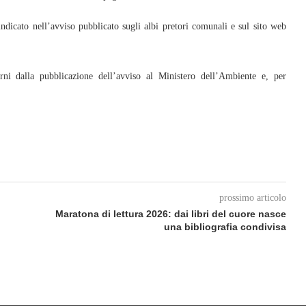
ndicato nell’avviso pubblicato sugli albi pretori comunali e sul sito web
rni dalla pubblicazione dell’avviso al Ministero dell’Ambiente e, per
prossimo articolo
Maratona di lettura 2026: dai libri del cuore nasce
una bibliografia condivisa