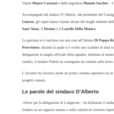
Vajont
Mauro Carazzai
e dalla segretaria
Manola Sacchet
– è 
Accompagnati dal sindaco D’Alberto, dal presidente del Consi
Liouras
, gli ospiti hanno visitato alcuni dei luoghi simbolo dell
Sant’Anna
, il
Duomo
e il
Castello Della Monica
.
La giornata si è conclusa con una cena all’Istituto
Di Poppa‑Ro
Provvisiero
, durante la quale si è svolto uno scambio di doni t
delegazione la maglia ufficiale della squadra, destinata al muse
cambio, il sindaco Padrin ha consegnato un volume sulla storia 
L’incontro ha favorito anche un primo contatto operativo tra le di
progetti comuni.
Le parole del sindaco D’Alberto
«Avere qui la delegazione di Longarone – ha dichiarato il sind
fondato su un rapporto umano e sulla volontà di costruire esperi