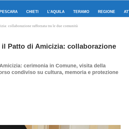
PESCARA
CHIETI
L’AQUILA
TERAMO
REGIONE
AT
zia: collaborazione rafforzata tra le due comunità
l Patto di Amicizia: collaborazione
Amicizia: cerimonia in Comune, visita della
orso condiviso su cultura, memoria e protezione