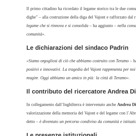
Il primo cittadino ha ricordato il legame storico tra le due comu
dighe” – alla costruzione della diga del Vajont e rafforzato dal r
legame che si rinnova e si consolida
– ha aggiunto –
nella consa
comunità».
Le dichiarazioni del sindaco Padrin
«Siamo orgogliosi di ciò che abbiamo costruito con Teramo
– h
positivi e innovativi. La tragedia del Vajont rappresenta per no
reagire. Oggi abbiamo un amico in più: la città di Teramo».
Il contributo del ricercatore Andrea D
In collegamento dall’Inghilterra è intervenuto anche
Andrea Di
valorizzazione della memoria del Vajont e del legame con l’Ab
detto
– è diventato un percorso condiviso da comunità e istituzi
Le presenze istituzionali