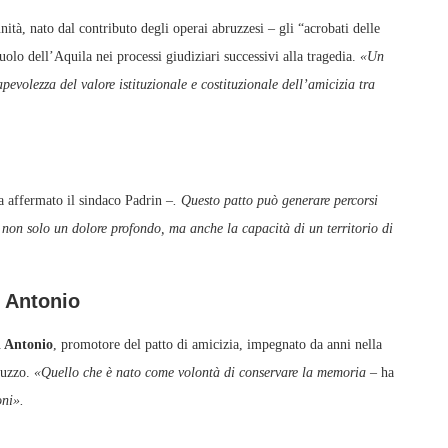
nità, nato dal contributo degli operai abruzzesi – gli “acrobati delle
uolo dell’Aquila nei processi giudiziari successivi alla tragedia.
«Un
pevolezza del valore istituzionale e costituzionale dell’amicizia tra
a affermato il sindaco Padrin
–. Questo patto può generare percorsi
i non solo un dolore profondo, ma anche la capacità di un territorio di
i Antonio
 Antonio
, promotore del patto di amicizia, impegnato da anni nella
ruzzo.
«Quello che è nato come volontà di conservare la memoria –
ha
oni».