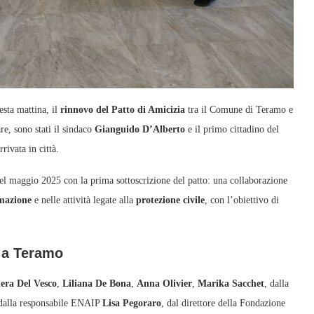
sta mattina, il
rinnovo del Patto di Amicizia
tra il Comune di Teramo e
re, sono stati il sindaco
Gianguido D’Alberto
e il primo cittadino del
rivata in città.
l maggio 2025 con la prima sottoscrizione del patto: una collaborazione
mazione
e nelle attività legate alla
protezione civile
, con l’obiettivo di
a a Teramo
iera Del Vesco
,
Liliana De Bona
,
Anna Olivier
,
Marika Sacchet
, dalla
 dalla responsabile ENAIP
Lisa Pegoraro
, dal direttore della Fondazione