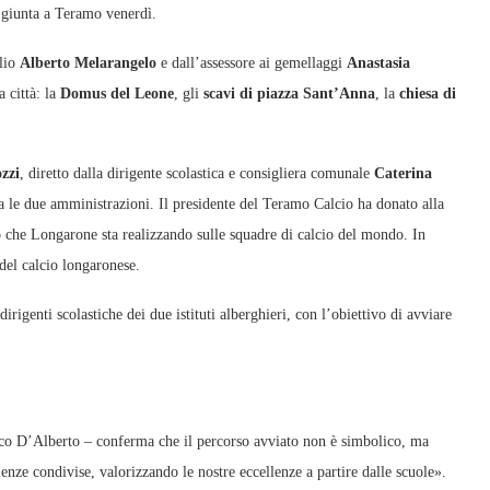
giunta a Teramo venerdì.
glio
Alberto Melarangelo
e dall’assessore ai gemellaggi
Anastasia
a città: la
Domus del Leone
, gli
scavi di piazza Sant’Anna
, la
chiesa di
zzi
, diretto dalla dirigente scolastica e consigliera comunale
Caterina
ra le due amministrazioni. Il presidente del Teramo Calcio ha donato alla
o che Longarone sta realizzando sulle squadre di calcio del mondo. In
del calcio longaronese.
rigenti scolastiche dei due istituti alberghieri, con l’obiettivo di avviare
aco D’Alberto – conferma che il percorso avviato non è simbolico, ma
enze condivise, valorizzando le nostre eccellenze a partire dalle scuole».