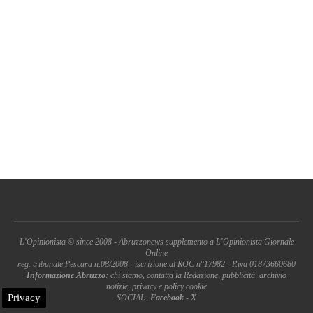
L'Opinionista © since 2008 - Abruzzonews supplemento a L'Opinionista Giornale
Online
reg. tribunale Pescara n.08/2008 - iscrizione al ROC n°17982 - P.iva 01873660680
Informazione Abruzzo
: chi siamo, contatta la Redazione, pubblicità, archivio
notizie, privacy e policy cookie
Privacy
SOCIAL:
Facebook
-
X