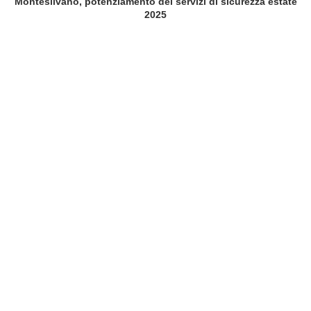
Montesilvano, potenziamento dei servizi di sicurezza estate
2025