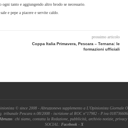
o ogni tanto e aggiungendo altro brodo se necessario.
sale e pepe a piacere e servite caldo.
prossimo articolo
Coppa Italia Primavera, Pescara – Ternana: le
formazioni ufficiali
inionista © since 2008 - Abruzzonews supplemento a L'Opinionista Giornale O
g. tribunale Pescara n.08/2008 - iscrizione al ROC n°17982 - P.iva 01873660
Abruzzo
: chi siamo, contatta la Redazione, pubblicità, archivio notizie, privacy
SOCIAL:
Facebook
-
X