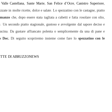
,
Valle Castellana
,
Sante Marie
,
San Felice d’Ocre
,
Canistro Superiore
,
izzate in molte ricette, dolce e salate. Lo spezzatino con le castagne, piatto
 manzo
che, dopo essere stata tagliata a cubetti e fatta rosolare con olio,
ne. Un secondo piatto stagionale, gustoso e avvolgente dal sapore deciso e
 cucina. Da gustare affiancato polenta o semplicemente da una di pane e
o Doc.
Di seguito scopriremo insieme come fare lo
spezzatino con le
CETTE DI ABRUZZONEWS