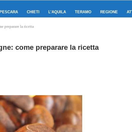
PESCARA
CHIETI
L’AQUILA
TERAMO
REGIONE
AT
 preparare la ricetta
ne: come preparare la ricetta