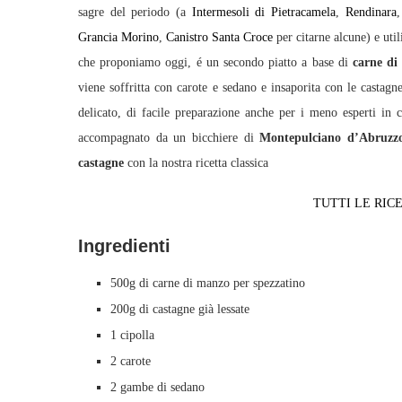
sagre del periodo (a
Intermesoli di Pietracamela
,
Rendinara
Grancia Morino
,
Canistro Santa Croce
per citarne alcune) e util
che proponiamo oggi, é un secondo piatto a base di
carne di
viene soffritta con carote e sedano e insaporita con le castag
delicato, di facile preparazione anche per i meno esperti in
accompagnato da un bicchiere di
Montepulciano d’Abruzz
castagne
con la nostra ricetta classica
TUTTI LE RI
Ingredienti
500g di carne di manzo per spezzatino
200g di castagne già lessate
1 cipolla
2 carote
2 gambe di sedano