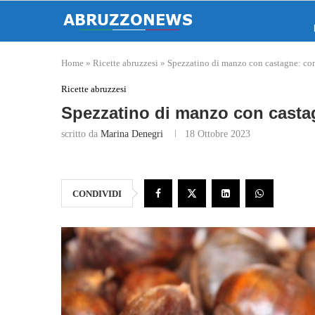
Home
»
Ricette abruzzesi
»
Spezzatino di manzo con castagne: come
Ricette abruzzesi
Spezzatino di manzo con castag
scritto da
Marina Denegri
18 Ottobre 2023
CONDIVIDI