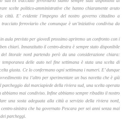
 sull’ex tracciato ferroviario siamo sempre stati disponibili al
urare scelte politico-amministrative che hanno chiaramente avuto
a città. E’ evidente l’impegno del nostro governo cittadino a
ex tracciato ferroviario che comunque è un’iniziativa condivisa da
in aula previsto per giovedì prossimo apriremo un confronto con i
 ben chiari. Innanzitutto il centro-destra è sempre stato disponibile
o del litorale nord partendo però da una considerazione chiara:
sta temporanea delle auto nel fine settimana è stata una scelta di
scelta giusta. Ce lo confermano ogni settimana i numeri. E’ dunque
rovvedimento tra l’altro per sperimentare un bus navetta che è già
l parcheggio dal marciapiede della riviera sud, una scelta operata
non abbiamo mai condiviso. Infine abbiamo sempre ribadito il nostro
re una sosta adeguata alla città a servizio della riviera nord,
el centro-sinistra che ha governato Pescara per sei anni senza mai
 dei parcheggi.