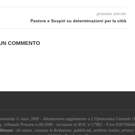
prossimo articolo
Pastore e Sospiri su determinazioni per la città
 UN COMMENTO
inionista © since 2008 - Abruzzonews supplemento a L'Opinionista Giornale O
g. tribunale Pescara n.08/2008 - iscrizione al ROC n°17982 - P.iva 01873660
Abruzzo
: chi siamo, contatta la Redazione, pubblicità, archivio notizie, privacy