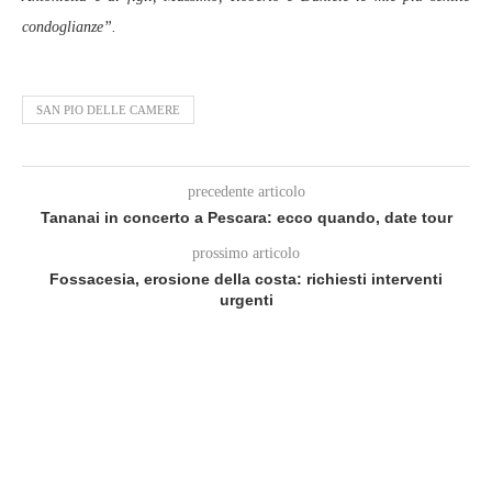
condoglianze”.
SAN PIO DELLE CAMERE
precedente articolo
Tananai in concerto a Pescara: ecco quando, date tour
prossimo articolo
Fossacesia, erosione della costa: richiesti interventi
urgenti