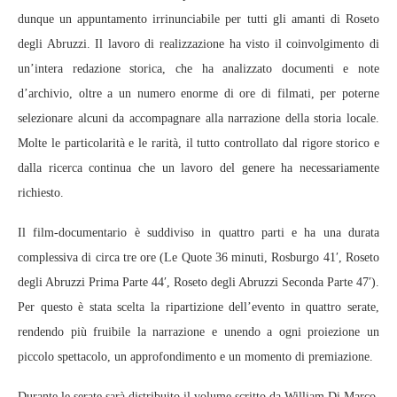
dunque un appuntamento irrinunciabile per tutti gli amanti di Roseto
degli Abruzzi. Il lavoro di realizzazione ha visto il coinvolgimento di
un’intera redazione storica, che ha analizzato documenti e note
d’archivio, oltre a un numero enorme di ore di filmati, per poterne
selezionare alcuni da accompagnare alla narrazione della storia locale.
Molte le particolarità e le rarità, il tutto controllato dal rigore storico e
dalla ricerca continua che un lavoro del genere ha necessariamente
richiesto.
Il film-documentario è suddiviso in quattro parti e ha una durata
complessiva di circa tre ore (Le Quote 36 minuti, Rosburgo 41′, Roseto
degli Abruzzi Prima Parte 44′, Roseto degli Abruzzi Seconda Parte 47′).
Per questo è stata scelta la ripartizione dell’evento in quattro serate,
rendendo più fruibile la narrazione e unendo a ogni proiezione un
piccolo spettacolo, un approfondimento e un momento di premiazione.
Durante le serate sarà distribuito il volume scritto da William Di Marco,